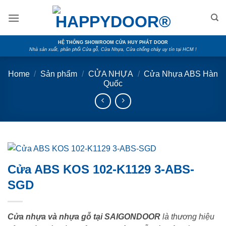
Skip
to
content
HỆ THỐNG SHOWROOM CỬA HUY PHÁT DOOR
Nhà sản xuất, phân phối Cửa gỗ, Cửa Nhựa, Cửa chống cháy uy tín tại HCM !
Home
/
Sản phẩm
/
CỬA NHỰA
/
Cửa Nhựa ABS Hàn
Quốc
Cửa ABS KOS 102-K1129 3-ABS-
SGD
Cửa nhựa và nhựa gỗ tại SAIGONDOOR
là thương hiệu