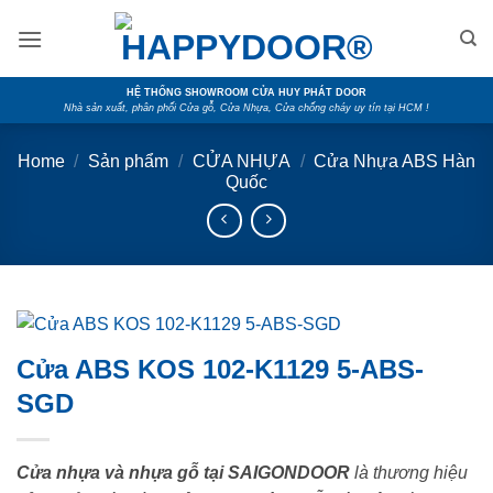
Skip
to
content
HỆ THỐNG SHOWROOM CỬA HUY PHÁT DOOR
Nhà sản xuất, phân phối Cửa gỗ, Cửa Nhựa, Cửa chống cháy uy tín tại HCM !
Home
/
Sản phẩm
/
CỬA NHỰA
/
Cửa Nhựa ABS Hàn
Quốc
Cửa ABS KOS 102-K1129 5-ABS-
SGD
Cửa nhựa và nhựa gỗ tại SAIGONDOOR
là thương hiệu