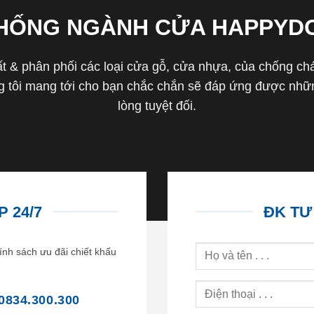
THỐNG NGÀNH CỬA HAPPYD
 & phân phối các loại cửa gỗ, cửa nhựa, của chống cháy 
tôi mang tới cho bạn chắc chắn sẽ đáp ứng được nhữn
lòng tuyệt đối.
 24/7
ĐK TƯ
ính sách ưu đãi chiết khấu
0834.300.300