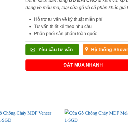
chính sách bán hàng
ƯU ĐÃI
CAO
đi kèm với sự 
dạng về mẫu mã, loại cửa gỗ và cả phân khúc giá 
Hỗ trợ tư vấn về kỹ thuật miễn phí
Tư vấn thiết kế theo nhu cầu
Phân phối sản phẩm toàn quốc
Yêu cầu tư vấn
Hệ thống Show
ĐẶT MUA NHANH