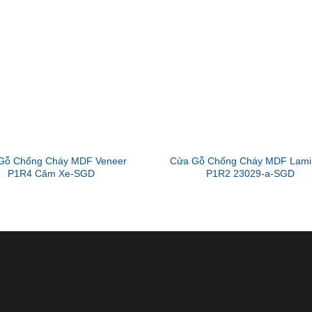
Gỗ Chống Cháy MDF Veneer
Cửa Gỗ Chống Cháy MDF Lami
P1R4 Căm Xe-SGD
P1R2 23029-a-SGD