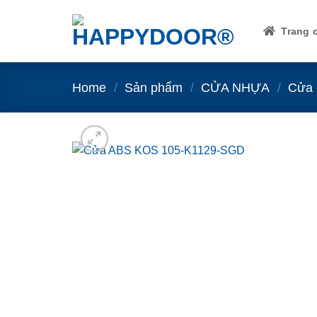
Skip
to
Trang 
content
Home
/
Sản phẩm
/
CỬA NHỰA
/
Cửa 