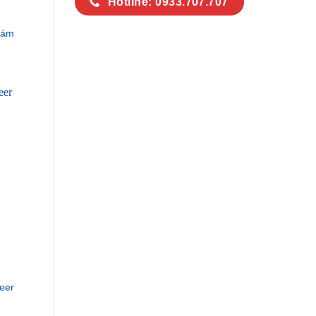
Hotline: 0933.707.707
Xám
eer