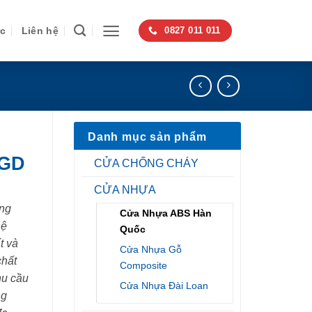
ức
Liên hệ
0827 011 011
Danh mục sản phẩm
SGD
CỬA CHỐNG CHÁY
CỬA NHỰA
ng
Cửa Nhựa ABS Hàn
hệ
Quốc
t và
Cửa Nhựa Gỗ
chất
Composite
hu cầu
Cửa Nhựa Đài Loan
ng