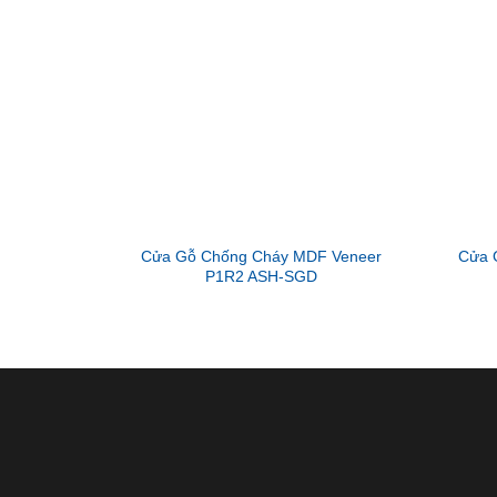
Cửa Gỗ Chống Cháy MDF Veneer
Cửa 
P1R2 ASH-SGD