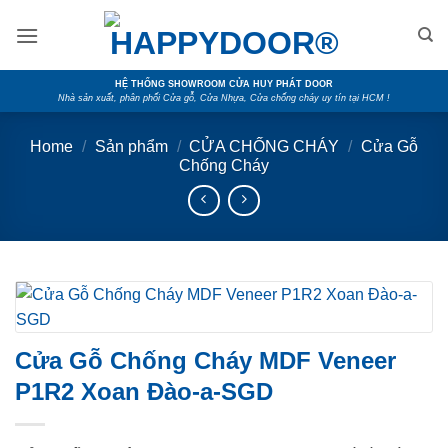
Skip
to
content
HỆ THỐNG SHOWROOM CỬA HUY PHÁT DOOR
Nhà sản xuất, phân phối Cửa gỗ, Cửa Nhựa, Cửa chống cháy uy tín tại HCM !
Home
/
Sản phẩm
/
CỬA CHỐNG CHÁY
/
Cửa Gỗ
Chống Cháy
Cửa Gỗ Chống Cháy MDF Veneer
P1R2 Xoan Đào-a-SGD