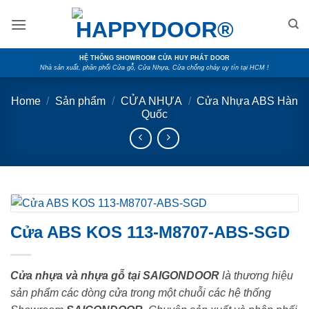
Skip
to
content
HỆ THỐNG SHOWROOM CỬA HUY PHÁT DOOR
Nhà sản xuất, phân phối Cửa gỗ, Cửa Nhựa, Cửa chống cháy uy tín tại HCM !
Home
/
Sản phẩm
/
CỬA NHỰA
/
Cửa Nhựa ABS Hàn
Quốc
Cửa ABS KOS 113-M8707-ABS-SGD
Cửa nhựa và nhựa gỗ tại SAIGONDOOR
là thương hiệu
sản phẩm các dòng cửa trong một chuỗi các hệ thống