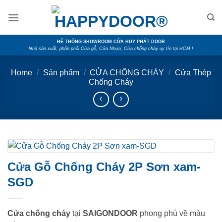
Skip
to
content
HỆ THỐNG SHOWROOM CỬA HUY PHÁT DOOR
Nhà sản xuất, phân phối Cửa gỗ, Cửa Nhựa, Cửa chống cháy uy tín tại HCM !
Home
/
Sản phẩm
/
CỬA CHỐNG CHÁY
/
Cửa Thép
Chống Cháy
Cửa Gỗ Chống Cháy 2P Sơn xam-
SGD
Cửa chống cháy
tại
SAIGONDOOR
phong phú về màu