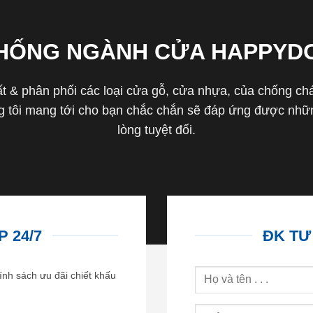
THỐNG NGÀNH CỬA HAPPYD
 & phân phối các loại cửa gỗ, cửa nhựa, của chống cháy 
tôi mang tới cho bạn chắc chắn sẽ đáp ứng được nhữn
lòng tuyệt đối.
 24/7
ĐK TƯ
ính sách ưu đãi chiết khấu