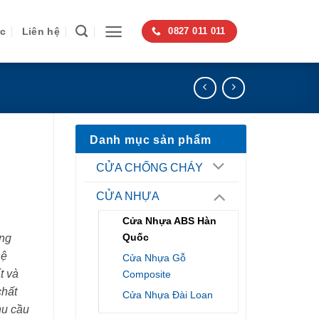
ức
Liên hệ
0827 011 011
Danh mục sản phẩm
CỬA CHỐNG CHÁY
CỬA NHỰA
Cửa Nhựa ABS Hàn
Quốc
ng
hệ
Cửa Nhựa Gỗ
t và
Composite
chất
Cửa Nhựa Đài Loan
hu cầu