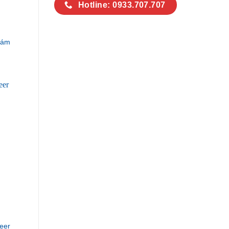
Hotline: 0933.707.707
Xám
eer