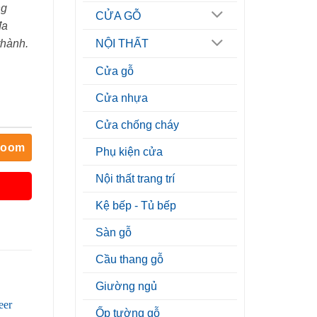
ng
CỬA GỖ
đa
thành.
NỘI THẤT
Cửa gỗ
Cửa nhựa
Cửa chống cháy
room
Phụ kiện cửa
Nội thất trang trí
Kệ bếp - Tủ bếp
Sàn gỗ
Cầu thang gỗ
Giường ngủ
Ốp tường gỗ