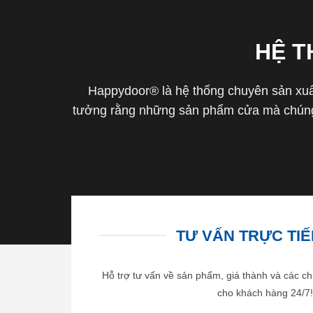
HỆ 
Happydoor® là hệ thống chuyên sản xuất
tưởng rằng những sản phẩm cửa mà chúng 
TƯ VẤN TRỰC TIẾP
Hỗ trợ tư vấn về sản phẩm, giá thành và các ch
cho khách hàng 24/7!