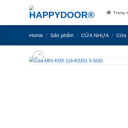
Skip
to
Trang 
content
Home
/
Sản phẩm
/
CỬA NHỰA
/
Cửa 