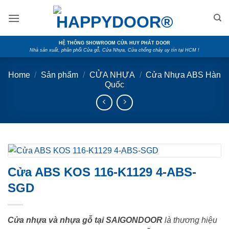
Skip
to
content
HỆ THỐNG SHOWROOM CỬA HUY PHÁT DOOR
Nhà sản xuất, phân phối Cửa gỗ, Cửa Nhựa, Cửa chống cháy uy tín tại HCM !
Home
/
Sản phẩm
/
CỬA NHỰA
/
Cửa Nhựa ABS Hàn
Quốc
Cửa ABS KOS 116-K1129 4-ABS-
SGD
Cửa nhựa và nhựa gỗ tại SAIGONDOOR
là thương hiệu