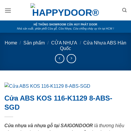
Skip
to
content
HỆ THỐNG SHOWROOM CỬA HUY PHÁT DOOR
Nhà sản xuất, phân phối Cửa gỗ, Cửa Nhựa, Cửa chống cháy uy tín tại HCM !
Home
/
Sản phẩm
/
CỬA NHỰA
/
Cửa Nhựa ABS Hàn
Quốc
Cửa ABS KOS 116-K1129 8-ABS-
SGD
Cửa nhựa và nhựa gỗ tại SAIGONDOOR
là thương hiệu