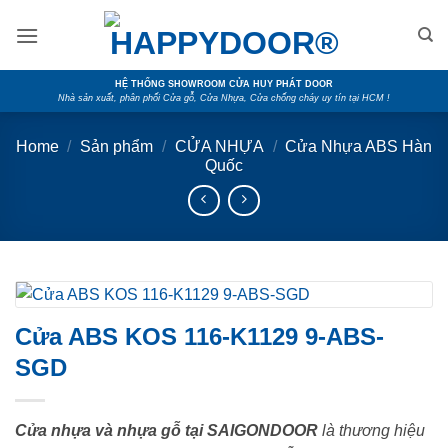
Skip
to
content
HỆ THỐNG SHOWROOM CỬA HUY PHÁT DOOR
Nhà sản xuất, phân phối Cửa gỗ, Cửa Nhựa, Cửa chống cháy uy tín tại HCM !
Home
/
Sản phẩm
/
CỬA NHỰA
/
Cửa Nhựa ABS Hàn
Quốc
Cửa ABS KOS 116-K1129 9-ABS-
SGD
Cửa nhựa và nhựa gỗ tại SAIGONDOOR
là thương hiệu