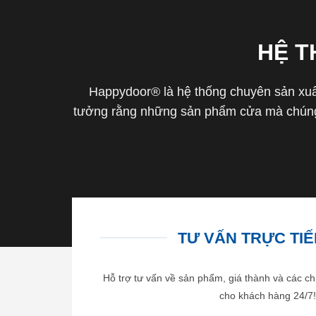
HỆ 
Happydoor® là hệ thống chuyên sản xuất
tưởng rằng những sản phẩm cửa mà chúng 
TƯ VẤN TRỰC TIẾP
Hỗ trợ tư vấn về sản phẩm, giá thành và các ch
cho khách hàng 24/7!