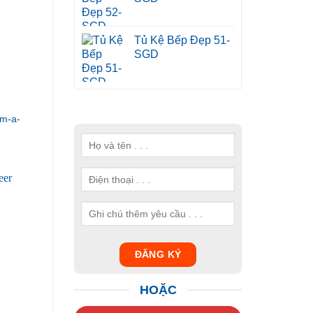
Tủ Kệ Bếp Đẹp 51-
SGD
m-a-
HOẶC