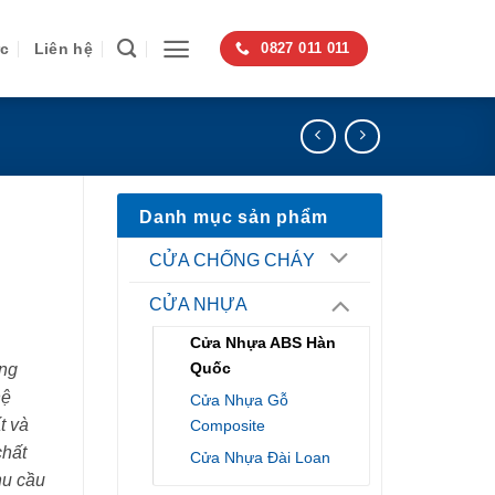
ức
Liên hệ
0827 011 011
Danh mục sản phẩm
CỬA CHỐNG CHÁY
CỬA NHỰA
Cửa Nhựa ABS Hàn
Quốc
ng
hệ
Cửa Nhựa Gỗ
t và
Composite
chất
Cửa Nhựa Đài Loan
hu cầu