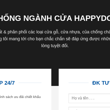
THỐNG NGÀNH CỬA HAPPYD
 & phân phối các loại cửa gỗ, cửa nhựa, của chống cháy 
tôi mang tới cho bạn chắc chắn sẽ đáp ứng được nhữn
lòng tuyệt đối.
 24/7
ĐK TƯ
ính sách ưu đãi chiết khấu