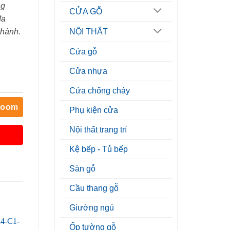
ng
CỬA GỖ
đa
thành.
NỘI THẤT
Cửa gỗ
Cửa nhựa
Cửa chống cháy
room
Phụ kiện cửa
Nội thất trang trí
Kệ bếp - Tủ bếp
Sàn gỗ
Cầu thang gỗ
Giường ngủ
Ốp tường gỗ