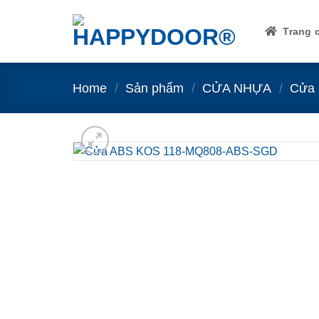
Skip
to
Trang 
content
Home
/
Sản phẩm
/
CỬA NHỰA
/
Cửa 