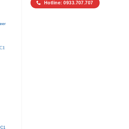
Hotline: 0933.707.707
eer
-C1