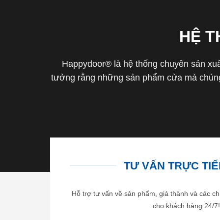
HỆ 
Happydoor® là hệ thống chuyên sản xuất
tưởng rằng những sản phẩm cửa mà chúng 
TƯ VẤN TRỰC TIẾP
Hỗ trợ tư vấn về sản phẩm, giá thành và các ch
cho khách hàng 24/7!