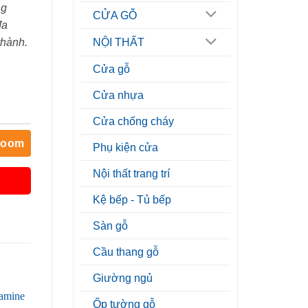
ng
CỬA GỖ
đa
thành.
NỘI THẤT
Cửa gỗ
Cửa nhựa
Cửa chống cháy
room
Phụ kiện cửa
Nội thất trang trí
Kệ bếp - Tủ bếp
Sàn gỗ
Cầu thang gỗ
Giường ngủ
Ốp tường gỗ