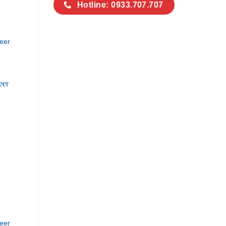
Hotline: 0933.707.707
eer
eer