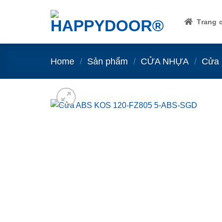
Skip
to
Trang 
content
Home
/
Sản phẩm
/
CỬA NHỰA
/
Cửa 