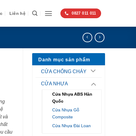
ức
Liên hệ
0827 011 011
Danh mục sản phẩm
-
CỬA CHỐNG CHÁY
CỬA NHỰA
Cửa Nhựa ABS Hàn
Quốc
ng
hệ
Cửa Nhựa Gỗ
t và
Composite
chất
Cửa Nhựa Đài Loan
hu cầu