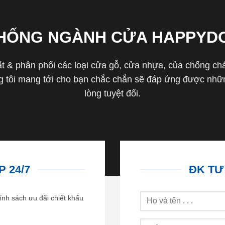
THỐNG NGÀNH CỬA HAPPYD
 & phân phối các loại cửa gỗ, cửa nhựa, của chống cháy 
tôi mang tới cho bạn chắc chắn sẽ đáp ứng được nhữn
lòng tuyệt đối.
 24/7
ĐK TƯ
ính sách ưu đãi chiết khấu