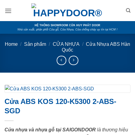
Skip
to
content
HỆ THỐNG SHOWROOM CỬA HUY PHÁT DOOR
Nhà sản xuất, phân phối Cửa gỗ, Cửa Nhựa, Cửa chống cháy uy tín tại HCM !
Home
/
Sản phẩm
/
CỬA NHỰA
/
Cửa Nhựa ABS Hàn
Quốc
Cửa ABS KOS 120-K5300 2-ABS-
SGD
Cửa nhựa và nhựa gỗ tại SAIGONDOOR
là thương hiệu