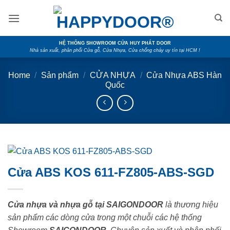
Skip
to
content
HỆ THỐNG SHOWROOM CỬA HUY PHÁT DOOR
Nhà sản xuất, phân phối Cửa gỗ, Cửa Nhựa, Cửa chống cháy uy tín tại HCM !
Home
/
Sản phẩm
/
CỬA NHỰA
/
Cửa Nhựa ABS Hàn
Quốc
Cửa ABS KOS 611-FZ805-ABS-SGD
Cửa nhựa và nhựa gỗ tại SAIGONDOOR
là thương hiệu
sản phẩm các dòng cửa trong một chuỗi các hệ thống