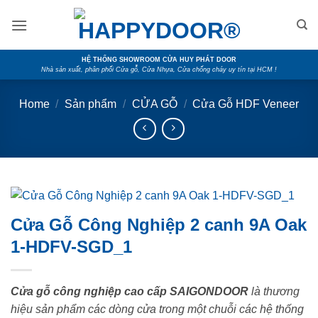
Skip
to
content
HỆ THỐNG SHOWROOM CỬA HUY PHÁT DOOR
Nhà sản xuất, phân phối Cửa gỗ, Cửa Nhựa, Cửa chống cháy uy tín tại HCM !
Home
/
Sản phẩm
/
CỬA GỖ
/
Cửa Gỗ HDF Veneer
Cửa Gỗ Công Nghiệp 2 canh 9A Oak
1-HDFV-SGD_1
Cửa gỗ công nghiệp cao cấp SAIGONDOOR
là thương
hiệu sản phẩm các dòng cửa trong một chuỗi các hệ thống