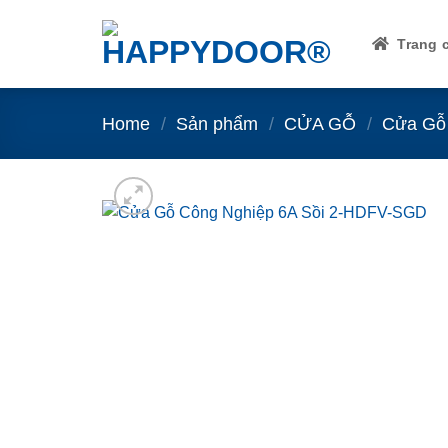
Skip
to
Trang 
content
Home
/
Sản phẩm
/
CỬA GỖ
/
Cửa Gỗ