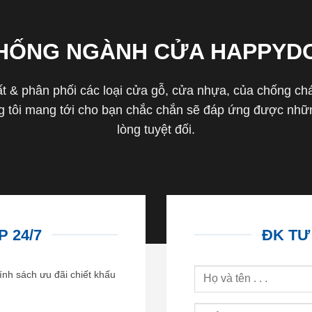
THỐNG NGÀNH CỬA HAPPYD
 & phân phối các loại cửa gỗ, cửa nhựa, của chống cháy 
tôi mang tới cho bạn chắc chắn sẽ đáp ứng được nhữn
lòng tuyệt đối.
 24/7
ĐK TƯ
ính sách ưu đãi chiết khấu