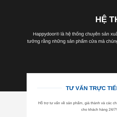
HỆ 
Happydoor® là hệ thống chuyên sản xuất
tưởng rằng những sản phẩm cửa mà chúng 
TƯ VẤN TRỰC TIẾP
Hỗ trợ tư vấn về sản phẩm, giá thành và các ch
cho khách hàng 24/7!