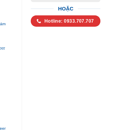
HOẶC
Hotline: 0933.707.707
Xám
eer