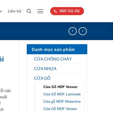
ức
Liên hệ
0827 011 011
Danh mục sản phẩm
ồi
CỬA CHỐNG CHÁY
CỬA NHỰA
CỬA GỖ
Cửa Gỗ HDF Veneer
ỗi các
Cửa Gỗ MDF Laminate
xuất
Cửa gỗ MDF Melamine
t
Cửa Gỗ MDF Veneer
ch