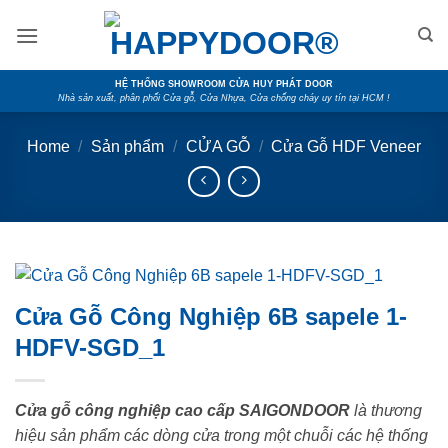
Skip
to
content
HỆ THỐNG SHOWROOM CỬA HUY PHÁT DOOR
Nhà sản xuất, phân phối Cửa gỗ, Cửa Nhựa, Cửa chống cháy uy tín tại HCM !
Home
/
Sản phẩm
/
CỬA GỖ
/
Cửa Gỗ HDF Veneer
Cửa Gỗ Công Nghiệp 6B sapele 1-
HDFV-SGD_1
Cửa gỗ công nghiệp cao cấp SAIGONDOOR
là thương
hiệu sản phẩm các dòng cửa trong một chuỗi các hệ thống