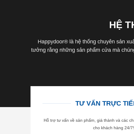
HỆ 
Happydoor® là hệ thống chuyên sản xuất
tưởng rằng những sản phẩm cửa mà chúng 
TƯ VẤN TRỰC TIẾP
Hỗ trợ tư vấn về sản phẩm, giá thành và các ch
cho khách hàng 24/7!