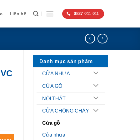
ức
Liên hệ
0827 011 011
Danh mục sản phẩm
PVC
CỬA NHỰA
CỬA GỖ
NỘI THẤT
CỬA CHỐNG CHÁY
Cửa gỗ
Cửa nhựa
room