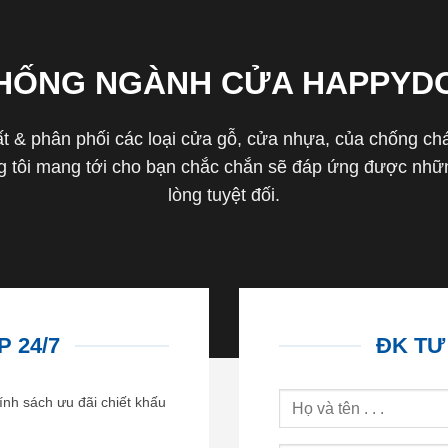
THỐNG NGÀNH CỬA HAPPYD
 & phân phối các loại cửa gỗ, cửa nhựa, của chống cháy 
tôi mang tới cho bạn chắc chắn sẽ đáp ứng được nhữn
lòng tuyệt đối.
 24/7
ĐK TƯ
ính sách ưu đãi chiết khấu