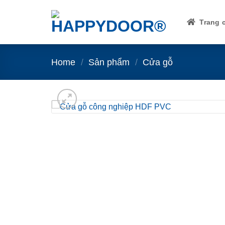
Skip
to
Trang 
content
Home
/
Sản phẩm
/
Cửa gỗ