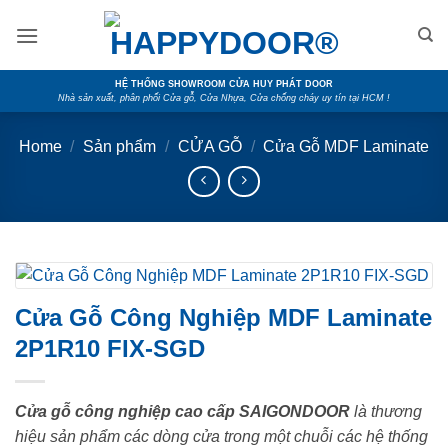
Skip
to
content
HỆ THỐNG SHOWROOM CỬA HUY PHÁT DOOR
Nhà sản xuất, phân phối Cửa gỗ, Cửa Nhựa, Cửa chống cháy uy tín tại HCM !
Home
/
Sản phẩm
/
CỬA GỖ
/
Cửa Gỗ MDF Laminate
Cửa Gỗ Công Nghiệp MDF Laminate
2P1R10 FIX-SGD
Cửa gỗ công nghiệp cao cấp SAIGONDOOR
là thương
hiệu sản phẩm các dòng cửa trong một chuỗi các hệ thống