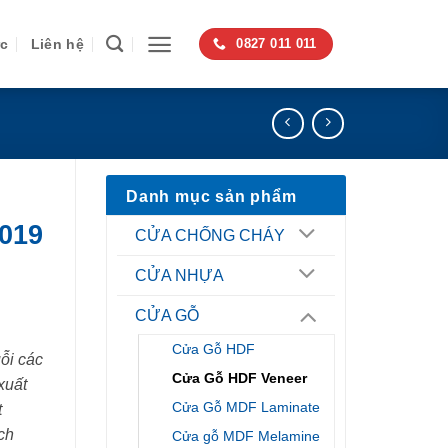
ức
Liên hệ
0827 011 011
Danh mục sản phẩm
019
CỬA CHỐNG CHÁY
CỬA NHỰA
CỬA GỖ
Cửa Gỗ HDF
ỗi các
Cửa Gỗ HDF Veneer
xuất
Cửa Gỗ MDF Laminate
t
ch
Cửa gỗ MDF Melamine