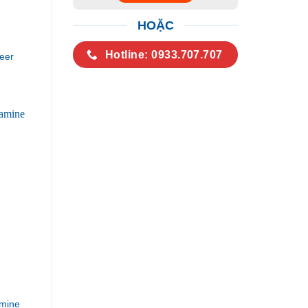
HOẶC
Hotline: 0933.707.707
eer
mine