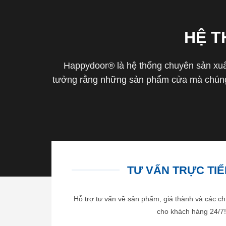
HỆ 
Happydoor® là hệ thống chuyên sản xuất
tưởng rằng những sản phẩm cửa mà chúng 
TƯ VẤN TRỰC TIẾP
Hỗ trợ tư vấn về sản phẩm, giá thành và các ch
cho khách hàng 24/7!