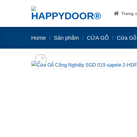
Skip
to
Trang 
content
Home
/
Sản phẩm
/
CỬA GỖ
/
Cửa Gỗ