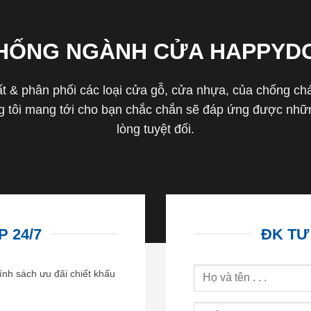
THỐNG NGÀNH CỬA HAPPYD
 & phân phối các loại cửa gỗ, cửa nhựa, của chống cháy 
tôi mang tới cho bạn chắc chắn sẽ đáp ứng được nhữn
lòng tuyệt đối.
 24/7
ĐK TƯ
ính sách ưu đãi chiết khấu