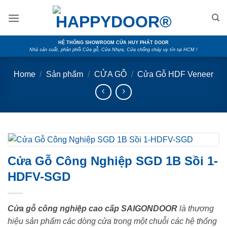
Skip
to
content
HỆ THỐNG SHOWROOM CỬA HUY PHÁT DOOR
Nhà sản xuất, phân phối Cửa gỗ, Cửa Nhựa, Cửa chống cháy uy tín tại HCM !
Home
/
Sản phẩm
/
CỬA GỖ
/
Cửa Gỗ HDF Veneer
Cửa Gỗ Công Nghiệp SGD 1B Sồi 1-
HDFV-SGD
Cửa gỗ công nghiệp cao cấp SAIGONDOOR
là thương
hiệu sản phẩm các dòng cửa trong một chuỗi các hệ thống