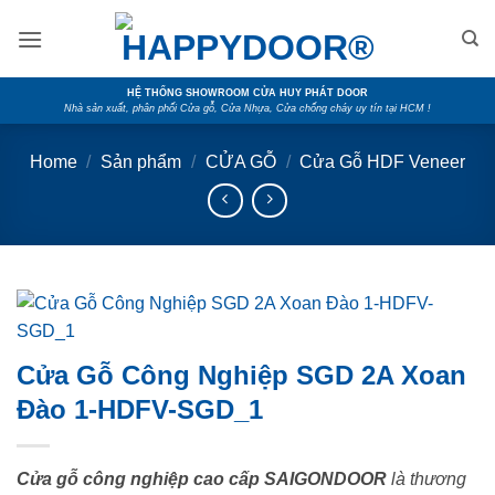
Skip
to
content
HỆ THỐNG SHOWROOM CỬA HUY PHÁT DOOR
Nhà sản xuất, phân phối Cửa gỗ, Cửa Nhựa, Cửa chống cháy uy tín tại HCM !
Home
/
Sản phẩm
/
CỬA GỖ
/
Cửa Gỗ HDF Veneer
Cửa Gỗ Công Nghiệp SGD 2A Xoan
Đào 1-HDFV-SGD_1
Cửa gỗ công nghiệp cao cấp SAIGONDOOR
là thương