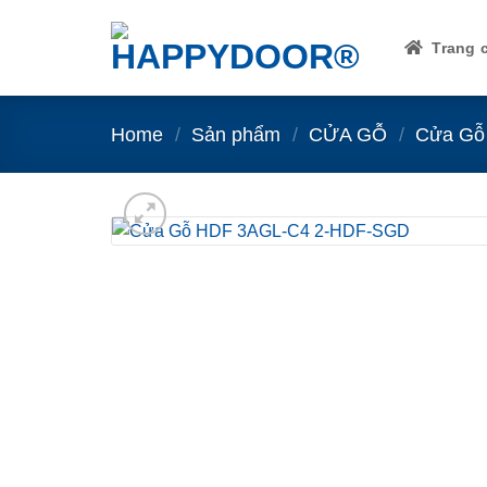
Skip
to
Trang 
content
Home
/
Sản phẩm
/
CỬA GỖ
/
Cửa Gỗ