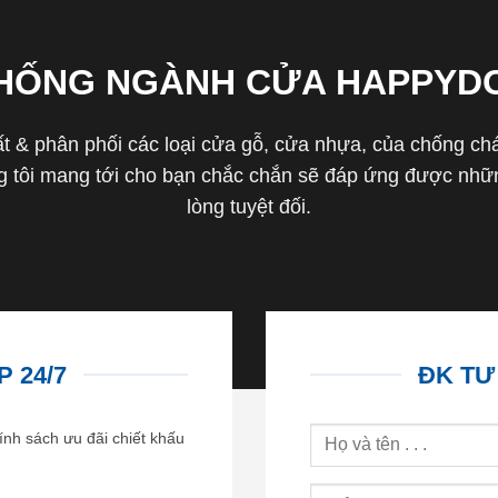
THỐNG NGÀNH CỬA HAPPYD
 & phân phối các loại cửa gỗ, cửa nhựa, của chống cháy 
tôi mang tới cho bạn chắc chắn sẽ đáp ứng được nhữn
lòng tuyệt đối.
 24/7
ĐK TƯ
ính sách ưu đãi chiết khấu