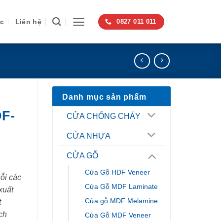
ức
Liên hệ
0827 011 011
Danh mục sản phẩm
F-
CỬA CHỐNG CHÁY
CỬA NHỰA
CỬA GỖ
Cửa Gỗ HDF Veneer
ỗi các
Cửa Gỗ MDF Laminate
xuất
Cửa gỗ MDF Melamine
t
ch
Cửa Gỗ MDF Veneer