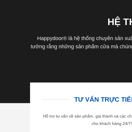
HỆ 
Happydoor® là hệ thống chuyên sản xuất
tưởng rằng những sản phẩm cửa mà chúng 
TƯ VẤN TRỰC TIẾP
Hỗ trợ tư vấn về sản phẩm, giá thành và các ch
cho khách hàng 24/7!