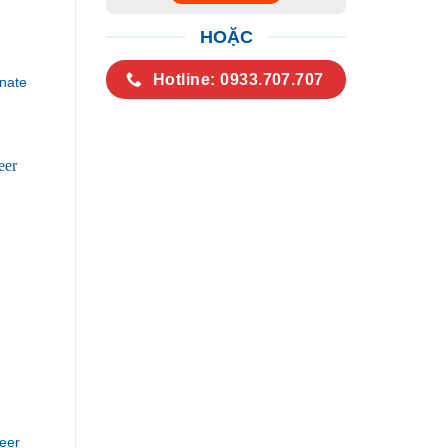
HOẶC
Hotline: 0933.707.707
nate
eer