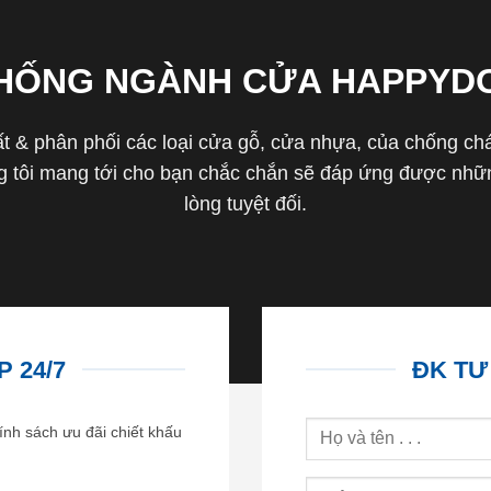
THỐNG NGÀNH CỬA HAPPYD
 & phân phối các loại cửa gỗ, cửa nhựa, của chống cháy 
tôi mang tới cho bạn chắc chắn sẽ đáp ứng được nhữn
lòng tuyệt đối.
 24/7
ĐK TƯ
ính sách ưu đãi chiết khấu