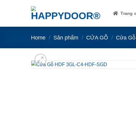
Skip
to
Trang 
content
Home
/
Sản phẩm
/
CỬA GỖ
/
Cửa Gỗ