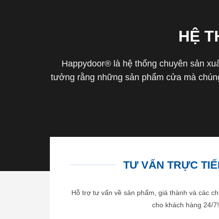
HỆ 
Happydoor® là hệ thống chuyên sản xuất
tưởng rằng những sản phẩm cửa mà chúng 
TƯ VẤN TRỰC TIẾP
Hỗ trợ tư vấn về sản phẩm, giá thành và các ch
cho khách hàng 24/7!