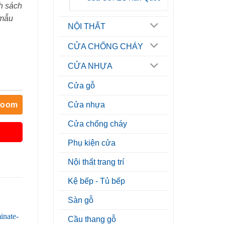
h sách
 mẫu
NỘI THẤT
CỬA CHỐNG CHÁY
CỬA NHỰA
Cửa gỗ
room
Cửa nhựa
Cửa chống cháy
Phụ kiện cửa
Nội thất trang trí
Kệ bếp - Tủ bếp
Sàn gỗ
Cầu thang gỗ