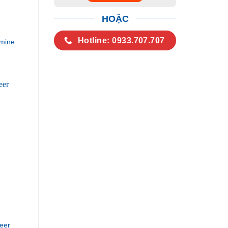
HOẶC
Hotline: 0933.707.707
mine
eer