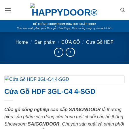
Skip
to
content
HỆ THỐNG SHOWROOM CỬA HUY PHÁT DOOR
Nhà sản xuất, phân phối Cửa gỗ, Cửa Nhựa, Cửa chống cháy uy tín tại HCM !
Home
/
Sản phẩm
/
CỬA GỖ
/
Cửa Gỗ HDF
Cửa Gỗ HDF 3GL-C4 4-SGD
Cửa gỗ công nghiệp cao cấp SAIGONDOOR
là thương
hiệu sản phẩm các dòng cửa trong một chuỗi các hệ thống
Showroom
SAIGONDOOR
. Chuyên sản xuất và phân phối