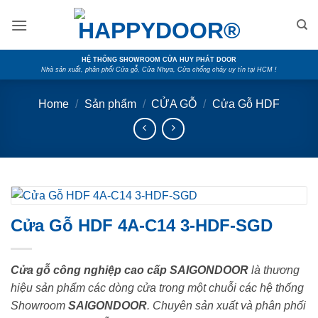
Skip
to
content
HỆ THỐNG SHOWROOM CỬA HUY PHÁT DOOR
Nhà sản xuất, phân phối Cửa gỗ, Cửa Nhựa, Cửa chống cháy uy tín tại HCM !
Home
/
Sản phẩm
/
CỬA GỖ
/
Cửa Gỗ HDF
Cửa Gỗ HDF 4A-C14 3-HDF-SGD
Cửa gỗ công nghiệp cao cấp SAIGONDOOR
là thương
hiệu sản phẩm các dòng cửa trong một chuỗi các hệ thống
Showroom
SAIGONDOOR
. Chuyên sản xuất và phân phối