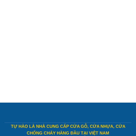
TỰ HÀO LÀ NHÀ CUNG CẤP CỬA GỖ, CỬA NHỰA, CỬA
CHỐNG CHÁY HÀNG ĐẦU TẠI VIỆT NAM