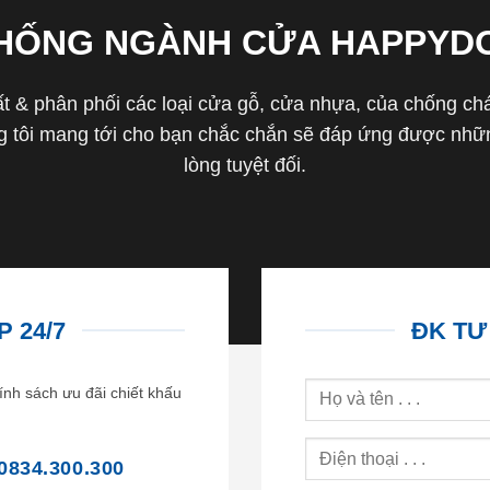
THỐNG NGÀNH CỬA HAPPYD
 & phân phối các loại cửa gỗ, cửa nhựa, của chống cháy 
tôi mang tới cho bạn chắc chắn sẽ đáp ứng được nhữn
lòng tuyệt đối.
 24/7
ĐK TƯ
ính sách ưu đãi chiết khấu
0834.300.300