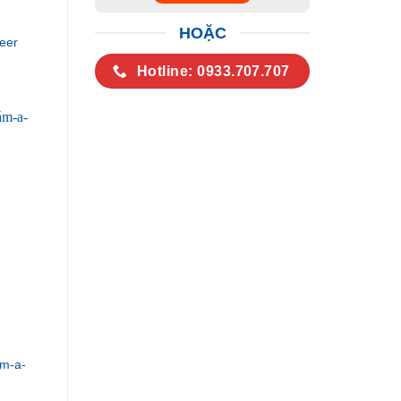
HOẶC
eer
Hotline: 0933.707.707
m-a-