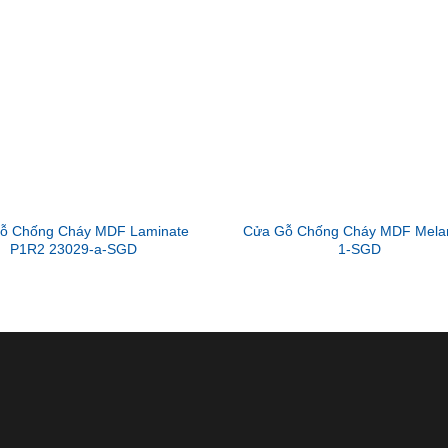
ỗ Chống Cháy MDF Laminate
Cửa Gỗ Chống Cháy MDF Mela
P1R2 23029-a-SGD
1-SGD