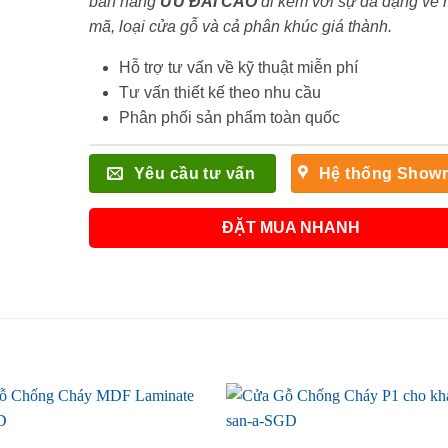
bán hàng
ƯU ĐÃI
CAO
đi kèm với sự đa dạng về
mã, loại cửa gỗ và cả phân khúc giá thành.
Hỗ trợ tư vấn về kỹ thuật miễn phí
Tư vấn thiết kế theo nhu cầu
Phân phối sản phẩm toàn quốc
Yêu cầu tư vấn
Hệ thống Show
ĐẶT MUA NHANH