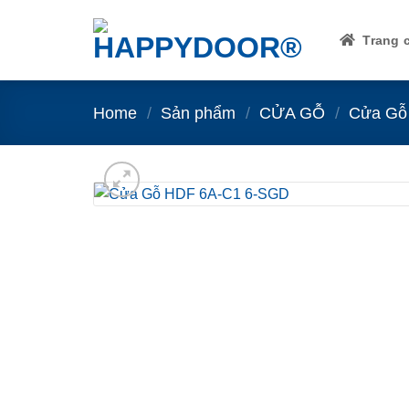
Skip
to
Trang 
content
Home
/
Sản phẩm
/
CỬA GỖ
/
Cửa Gỗ