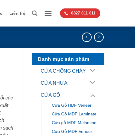
ức
Liên hệ
0827 011 011
Danh mục sản phẩm
CỬA CHỐNG CHÁY
CỬA NHỰA
CỬA GỖ
ỗi các
xuất
Cửa Gỗ HDF Veneer
t
Cửa Gỗ MDF Laminate
ch
Cửa gỗ MDF Melamine
h sách
Cửa Gỗ MDF Veneer