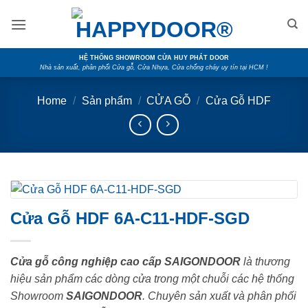
Skip
to
content
HỆ THỐNG SHOWROOM CỬA HUY PHÁT DOOR
Nhà sản xuất, phân phối Cửa gỗ, Cửa Nhựa, Cửa chống cháy uy tín tại HCM !
Home
/
Sản phẩm
/
CỬA GỖ
/
Cửa Gỗ HDF
Cửa Gỗ HDF 6A-C11-HDF-SGD
Cửa gỗ công nghiệp cao cấp SAIGONDOOR
là thương
hiệu sản phẩm các dòng cửa trong một chuỗi các hệ thống
Showroom
SAIGONDOOR
. Chuyên sản xuất và phân phối