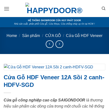
Skip
to
content
HỆ THỐNG SHOWROOM CỬA HUY PHÁT DOOR
Nhà sản xuất, phân phối Cửa gỗ, Cửa Nhựa, Cửa chống cháy uy tín tại HCM !
Home
/
Sản phẩm
/
CỬA GỖ
/
Cửa Gỗ HDF Veneer
Cửa Gỗ HDF Veneer 12A Sồi 2 canh-
HDFV-SGD
Cửa gỗ công nghiệp cao cấp SAIGONDOOR
là thương
hiệu sản phẩm các dòng cửa trong một chuỗi các hệ thống