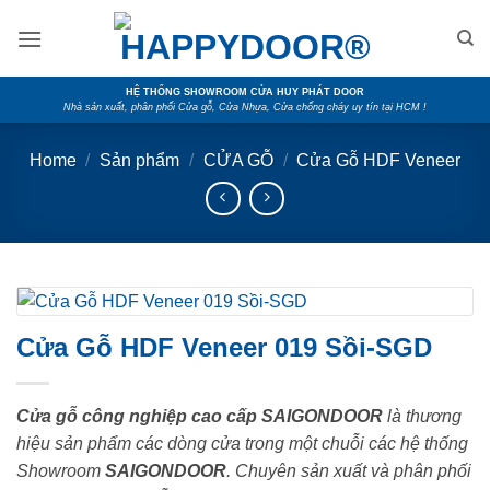
Skip
to
content
HỆ THỐNG SHOWROOM CỬA HUY PHÁT DOOR
Nhà sản xuất, phân phối Cửa gỗ, Cửa Nhựa, Cửa chống cháy uy tín tại HCM !
Home
/
Sản phẩm
/
CỬA GỖ
/
Cửa Gỗ HDF Veneer
Cửa Gỗ HDF Veneer 019 Sồi-SGD
Cửa gỗ công nghiệp cao cấp SAIGONDOOR
là thương
hiệu sản phẩm các dòng cửa trong một chuỗi các hệ thống
Showroom
SAIGONDOOR
. Chuyên sản xuất và phân phối