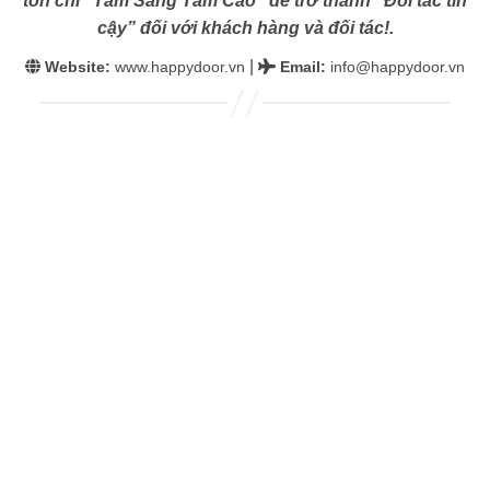
tôn chỉ “Tâm Sáng Tầm Cao” để trở thành “Đối tác tin
cậy” đối với khách hàng và đối tác!.
|
Website:
www.happydoor.vn
Email
:
info@happydoor.vn