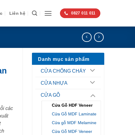
ức
Liên hệ
0827 011 011
Danh mục sản phẩm
an
CỬA CHỐNG CHÁY
CỬA NHỰA
CỬA GỖ
Cửa Gỗ HDF Veneer
ỗi các
Cửa Gỗ MDF Laminate
xuất
Cửa gỗ MDF Melamine
t
ch
Cửa Gỗ MDF Veneer