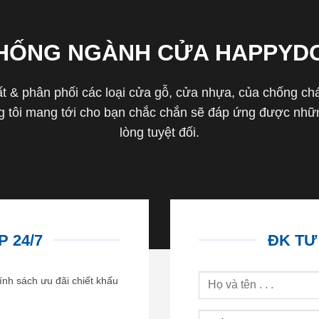
THỐNG NGÀNH CỬA HAPPYD
 & phân phối các loại cửa gỗ, cửa nhựa, của chống cháy 
tôi mang tới cho bạn chắc chắn sẽ đáp ứng được nhữn
lòng tuyệt đối.
 24/7
ĐK TƯ
ính sách ưu đãi chiết khấu