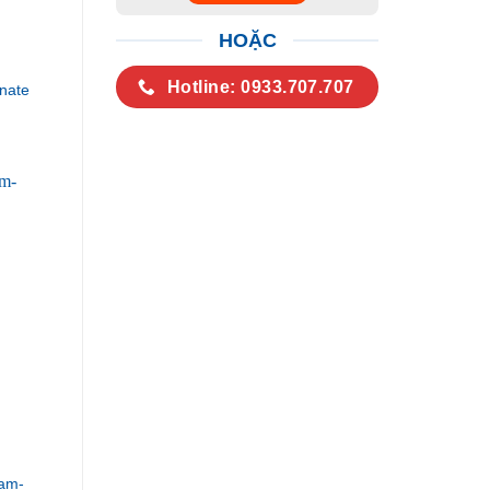
HOẶC
Hotline: 0933.707.707
nate
am-