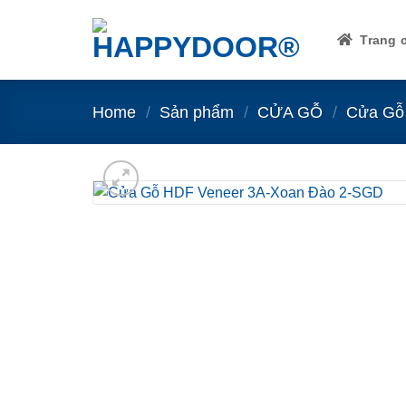
Skip
to
Trang 
content
Home
/
Sản phẩm
/
CỬA GỖ
/
Cửa Gỗ