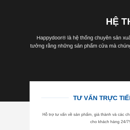
HỆ 
Happydoor® là hệ thống chuyên sản xuất
tưởng rằng những sản phẩm cửa mà chúng 
TƯ VẤN TRỰC TIẾP
Hỗ trợ tư vấn về sản phẩm, giá thành và các ch
cho khách hàng 24/7!