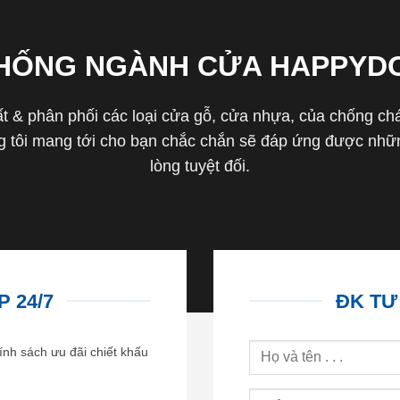
THỐNG NGÀNH CỬA HAPPYD
 & phân phối các loại cửa gỗ, cửa nhựa, của chống cháy 
tôi mang tới cho bạn chắc chắn sẽ đáp ứng được nhữn
lòng tuyệt đối.
 24/7
ĐK TƯ
ính sách ưu đãi chiết khấu