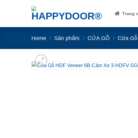
Skip
to
Trang 
content
Home
/
Sản phẩm
/
CỬA GỖ
/
Cửa Gỗ