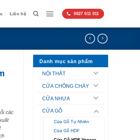
ức
Liên hệ
0827 011 011
Danh mục sản phẩm
m
NỘI THẤT
CỬA CHỐNG CHÁY
CỬA NHỰA
CỬA GỖ
ỗi các
xuất
Cửa Gỗ Tự Nhiên
t
Cửa Gỗ HDF
ch
Cửa Gỗ HDF Veneer