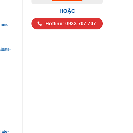
HOẶC
Hotline: 0933.707.707
mine
ate-