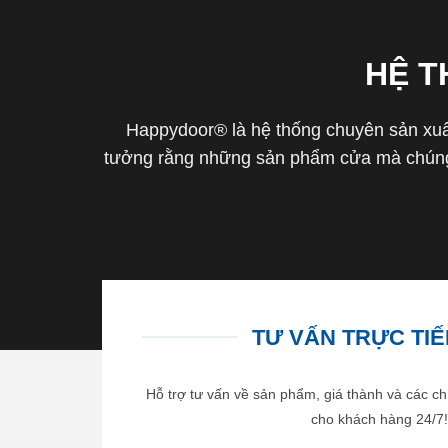
HỆ 
Happydoor® là hệ thống chuyên sản xuất
tưởng rằng những sản phẩm cửa mà chúng 
TƯ VẤN TRỰC TIẾP
Hỗ trợ tư vấn về sản phẩm, giá thành và các ch
cho khách hàng 24/7!