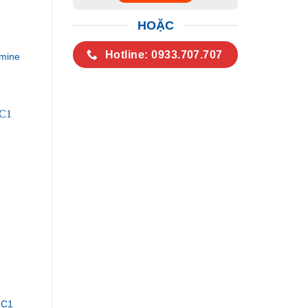
HOẶC
Hotline: 0933.707.707
mine
-C1