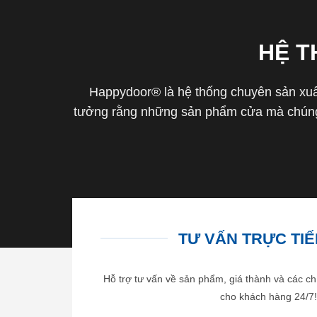
HỆ 
Happydoor® là hệ thống chuyên sản xuất
tưởng rằng những sản phẩm cửa mà chúng 
TƯ VẤN TRỰC TIẾP
Hỗ trợ tư vấn về sản phẩm, giá thành và các ch
cho khách hàng 24/7!