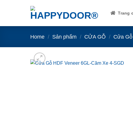
Skip
to
Trang 
content
Home
/
Sản phẩm
/
CỬA GỖ
/
Cửa Gỗ