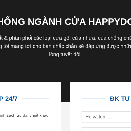
THỐNG NGÀNH CỬA HAPPYD
 & phân phối các loại cửa gỗ, cửa nhựa, của chống cháy 
tôi mang tới cho bạn chắc chắn sẽ đáp ứng được nhữn
lòng tuyệt đối.
 24/7
ĐK TƯ
ính sách ưu đãi chiết khấu