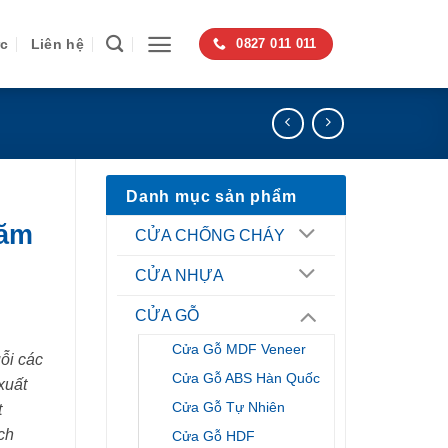
ức
Liên hệ
0827 011 011
Danh mục sản phẩm
Căm
CỬA CHỐNG CHÁY
CỬA NHỰA
CỬA GỖ
Cửa Gỗ MDF Veneer
ỗi các
Cửa Gỗ ABS Hàn Quốc
xuất
Cửa Gỗ Tự Nhiên
t
ch
Cửa Gỗ HDF