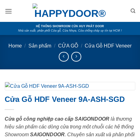
Skip
to
content
HỆ THỐNG SHOWROOM CỬA HUY PHÁT DOOR
Nhà sản xuất, phân phối Cửa gỗ, Cửa Nhựa, Cửa chống cháy uy tín tại HCM !
Home
/
Sản phẩm
/
CỬA GỖ
/
Cửa Gỗ HDF Veneer
Cửa Gỗ HDF Veneer 9A-ASH-SGD
Cửa gỗ công nghiệp cao cấp SAIGONDOOR
là thương
hiệu sản phẩm các dòng cửa trong một chuỗi các hệ thống
Showroom
SAIGONDOOR
. Chuyên sản xuất và phân phối