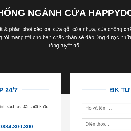
THỐNG NGÀNH CỬA HAPPYD
 & phân phối các loại cửa gỗ, cửa nhựa, của chống cháy 
tôi mang tới cho bạn chắc chắn sẽ đáp ứng được nhữn
lòng tuyệt đối.
 24/7
ĐK TƯ
ính sách ưu đãi chiết khấu
0834.300.300