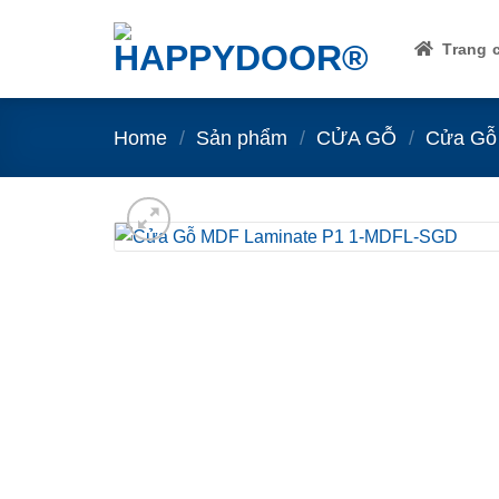
Skip
to
Trang 
content
Home
/
Sản phẩm
/
CỬA GỖ
/
Cửa Gỗ