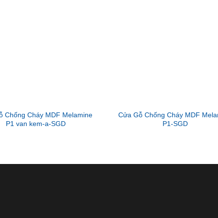
ỗ Chống Cháy MDF Melamine
Cửa Gỗ Chống Cháy MDF Mela
P1 van kem-a-SGD
P1-SGD