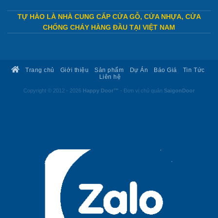
TỰ HÀO LÀ NHÀ CUNG CẤP CỬA GỖ, CỬA NHỰA, CỬA
CHỐNG CHÁY HÀNG ĐẦU TẠI VIỆT NAM
Trang chủ
Giới thiệu
Sản phẩm
Dự Án
Báo Giá
Tin Tức
Liên hệ
Copyright © 2012 - 2026
Happy Door™
- Đơn vị chủ quản
SaigonDoor