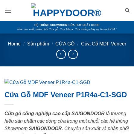
Skip
to
content
HỆ THỐNG SHOWROOM CỬA HUY PHÁT DOOR
Nhà sản xuất, phân phối Cửa gỗ, Cửa Nhựa, Cửa chống cháy uy tín tại HCM !
Home
/
Sản phẩm
/
CỬA GỖ
/
Cửa Gỗ MDF Veneer
Cửa Gỗ MDF Veneer P1R4a-C1-SGD
Cửa gỗ công nghiệp cao cấp SAIGONDOOR
là thương
hiệu sản phẩm các dòng cửa trong một chuỗi các hệ thống
Showroom
SAIGONDOOR
. Chuyên sản xuất và phân phối