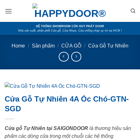
Skip
to
content
HỆ THỐNG SHOWROOM CỬA HUY PHÁT DOOR
Nhà sản xuất, phân phối Cửa gỗ, Cửa Nhựa, Cửa chống cháy uy tín tại HCM !
Home
/
Sản phẩm
/
CỬA GỖ
/
Cửa Gỗ Tự Nhiên
Cửa Gỗ Tự Nhiên 4A Óc Chó-GTN-
SGD
Cửa gỗ Tự Nhiên tại SAIGONDOOR
là thương hiệu sản
phẩm các dòng cửa trong một chuỗi các hệ thống