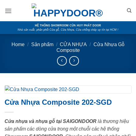
Skip
to
content
HỆ THỐNG SHOWROOM CỬA HUY PHÁT DOOR
Nhà sản xuất, phân phối Cửa gỗ, Cửa Nhựa, Cửa chống cháy uy tín tại HCM !
Home
/
Sản phẩm
/
CỬA NHỰA
/
Cửa Nhựa Gỗ
Composite
Cửa Nhựa Composite 202-SGD
Cửa nhựa và nhựa gỗ tại SAIGONDOOR
là thương hiệu
sản phẩm các dòng cửa trong một chuỗi các hệ thống