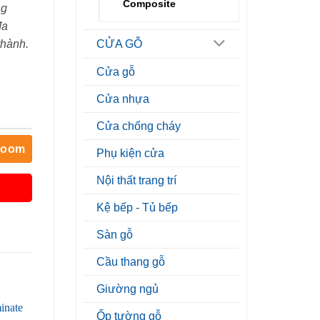
Composite
ng
đa
thành.
CỬA GỖ
Cửa gỗ
Cửa nhựa
Cửa chống cháy
room
Phụ kiện cửa
Nội thất trang trí
Kệ bếp - Tủ bếp
Sàn gỗ
Cầu thang gỗ
Giường ngủ
Ốp tường gỗ