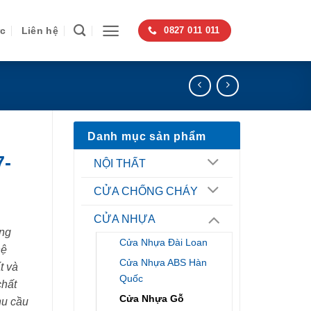
ức
Liên hệ
0827 011 011
Danh mục sản phẩm
7-
NỘI THẤT
CỬA CHỐNG CHÁY
CỬA NHỰA
ng
Cửa Nhựa Đài Loan
hệ
Cửa Nhựa ABS Hàn
t và
Quốc
chất
Cửa Nhựa Gỗ
hu cầu