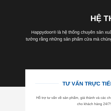
HỆ 
Happydoor® là hệ thống chuyên sản xuất
tưởng rằng những sản phẩm cửa mà chúng 
TƯ VẤN TRỰC TIẾP
Hỗ trợ tư vấn về sản phẩm, giá thành và các ch
cho khách hàng 24/7!