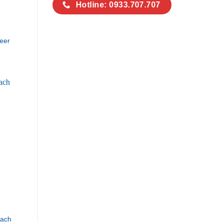
Hotline: 0933.707.707
eer
hach