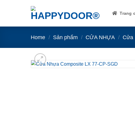
Skip
to
Trang 
content
Home
/
Sản phẩm
/
CỬA NHỰA
/
Cửa 