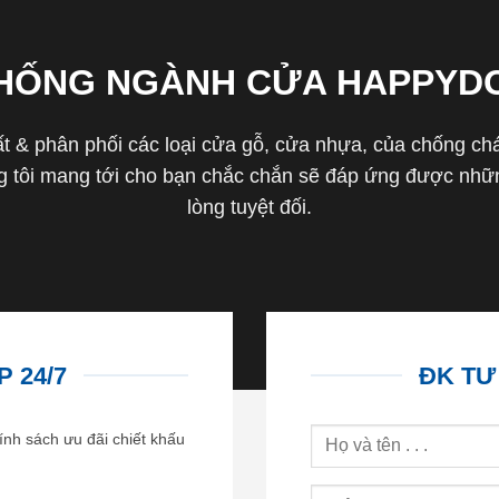
THỐNG NGÀNH CỬA HAPPYD
 & phân phối các loại cửa gỗ, cửa nhựa, của chống cháy 
tôi mang tới cho bạn chắc chắn sẽ đáp ứng được nhữn
lòng tuyệt đối.
 24/7
ĐK TƯ
ính sách ưu đãi chiết khấu