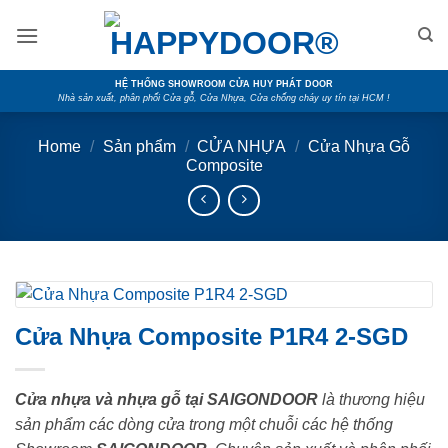
Skip
to
content
HỆ THỐNG SHOWROOM CỬA HUY PHÁT DOOR
Nhà sản xuất, phân phối Cửa gỗ, Cửa Nhựa, Cửa chống cháy uy tín tại HCM !
Home
/
Sản phẩm
/
CỬA NHỰA
/
Cửa Nhựa Gỗ
Composite
Cửa Nhựa Composite P1R4 2-SGD
Cửa nhựa và nhựa gỗ tại SAIGONDOOR
là thương hiệu
sản phẩm các dòng cửa trong một chuỗi các hệ thống