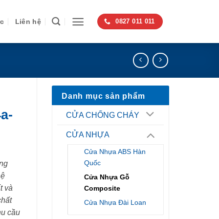
ức
Liên hệ
0827 011 011
Danh mục sản phẩm
a-
CỬA CHỐNG CHÁY
CỬA NHỰA
Cửa Nhựa ABS Hàn
Quốc
ng
hệ
Cửa Nhựa Gỗ
t và
Composite
chất
Cửa Nhựa Đài Loan
hu cầu