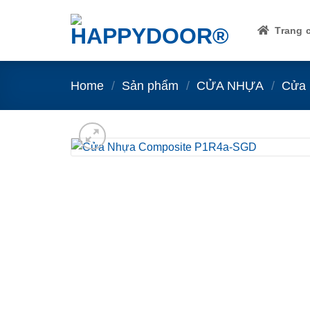
Skip
to
Trang 
content
Home
/
Sản phẩm
/
CỬA NHỰA
/
Cửa 