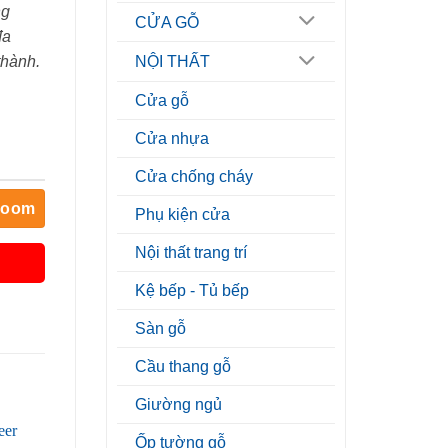
ng
CỬA GỖ
đa
thành.
NỘI THẤT
Cửa gỗ
Cửa nhựa
Cửa chống cháy
room
Phụ kiện cửa
Nội thất trang trí
Kệ bếp - Tủ bếp
Sàn gỗ
Cầu thang gỗ
Giường ngủ
Ốp tường gỗ