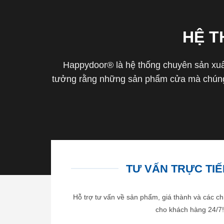
HỆ 
Happydoor® là hệ thống chuyên sản xuất
tưởng rằng những sản phẩm cửa mà chúng 
TƯ VẤN TRỰC TIẾP
Hỗ trợ tư vấn về sản phẩm, giá thành và các ch
cho khách hàng 24/7!