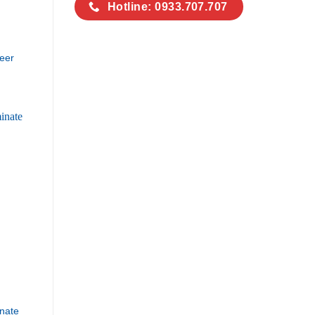
Hotline: 0933.707.707
eer
nate