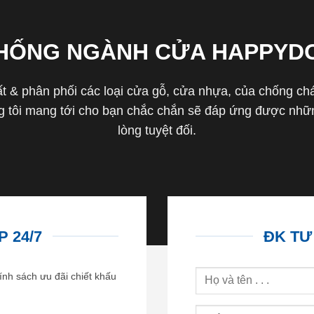
THỐNG NGÀNH CỬA HAPPYD
 & phân phối các loại cửa gỗ, cửa nhựa, của chống cháy 
tôi mang tới cho bạn chắc chắn sẽ đáp ứng được nhữn
lòng tuyệt đối.
 24/7
ĐK TƯ
ính sách ưu đãi chiết khấu