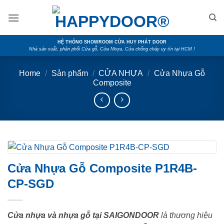
Skip
to
content
HỆ THỐNG SHOWROOM CỬA HUY PHÁT DOOR
Nhà sản xuất, phân phối Cửa gỗ, Cửa Nhựa, Cửa chống cháy uy tín tại HCM !
Home
/
Sản phẩm
/
CỬA NHỰA
/
Cửa Nhựa Gỗ
Composite
Cửa Nhựa Gỗ Composite P1R4B-
CP-SGD
Cửa nhựa và nhựa gỗ tại SAIGONDOOR
là thương hiệu