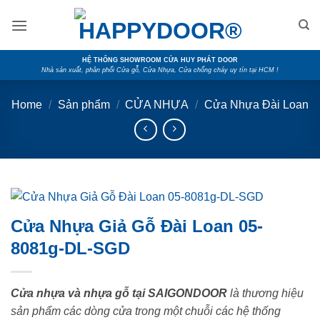
Skip
to
content
HỆ THỐNG SHOWROOM CỬA HUY PHÁT DOOR
Nhà sản xuất, phân phối Cửa gỗ, Cửa Nhựa, Cửa chống cháy uy tín tại HCM !
Home
/
Sản phẩm
/
CỬA NHỰA
/
Cửa Nhựa Đài Loan
Cửa Nhựa Giả Gỗ Đài Loan 05-
8081g-DL-SGD
Cửa nhựa và nhựa gỗ tại SAIGONDOOR
là thương hiệu
sản phẩm các dòng cửa trong một chuỗi các hệ thống