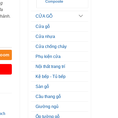
Composite
ng
đa
thành.
CỬA GỖ
Cửa gỗ
Cửa nhựa
Cửa chống cháy
room
Phụ kiện cửa
Nội thất trang trí
Kệ bếp - Tủ bếp
Sàn gỗ
Cầu thang gỗ
Giường ngủ
Ốp tường gỗ