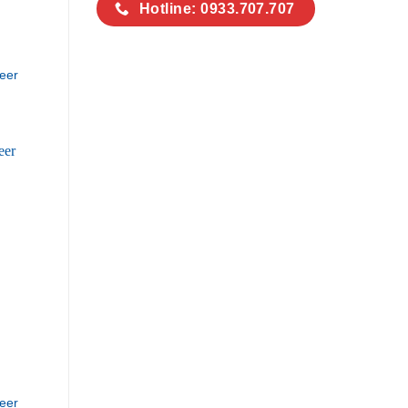
Hotline: 0933.707.707
eer
eer