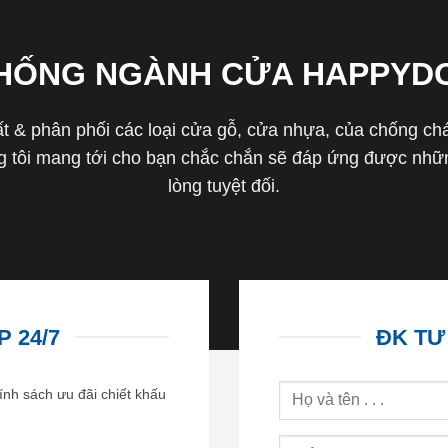
THỐNG NGÀNH CỬA HAPPYD
 & phân phối các loại cửa gỗ, cửa nhựa, của chống cháy 
tôi mang tới cho bạn chắc chắn sẽ đáp ứng được nhữn
lòng tuyệt đối.
 24/7
ĐK TƯ
ính sách ưu đãi chiết khấu