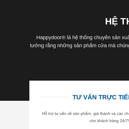
HỆ 
Happydoor® là hệ thống chuyên sản xuất
tưởng rằng những sản phẩm cửa mà chúng 
TƯ VẤN TRỰC TIẾP
Hỗ trợ tư vấn về sản phẩm, giá thành và các ch
cho khách hàng 24/7!