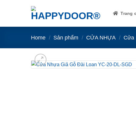
Skip
to
Trang 
content
Home
/
Sản phẩm
/
CỬA NHỰA
/
Cửa 