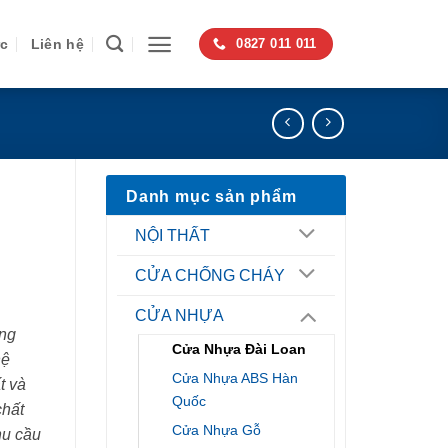
ức
Liên hệ
0827 011 011
Danh mục sản phẩm
NỘI THẤT
CỬA CHỐNG CHÁY
CỬA NHỰA
ng
Cửa Nhựa Đài Loan
hệ
Cửa Nhựa ABS Hàn
t và
Quốc
chất
Cửa Nhựa Gỗ
hu cầu