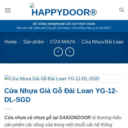
Skip
to
content
HỆ THỐNG SHOWROOM CỬA HUY PHÁT DOOR
Nhà sản xuất, phân phối Cửa gỗ, Cửa Nhựa, Cửa chống cháy uy tín tại HCM !
Home
/
Sản phẩm
/
CỬA NHỰA
/
Cửa Nhựa Đài Loan
Cửa Nhựa Giả Gỗ Đài Loan YG-12-
DL-SGD
Cửa nhựa và nhựa gỗ tại SAIGONDOOR
là thương hiệu
sản phẩm các dòng cửa trong một chuỗi các hệ thống