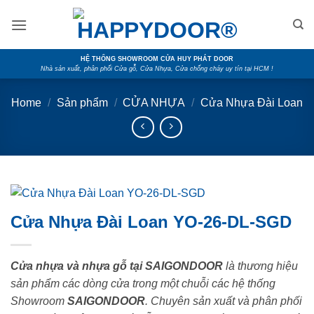
Skip
to
content
HỆ THỐNG SHOWROOM CỬA HUY PHÁT DOOR
Nhà sản xuất, phân phối Cửa gỗ, Cửa Nhựa, Cửa chống cháy uy tín tại HCM !
Home
/
Sản phẩm
/
CỬA NHỰA
/
Cửa Nhựa Đài Loan
Cửa Nhựa Đài Loan YO-26-DL-SGD
Cửa nhựa và nhựa gỗ tại SAIGONDOOR
là thương hiệu
sản phẩm các dòng cửa trong một chuỗi các hệ thống
Showroom
SAIGONDOOR
. Chuyên sản xuất và phân phối