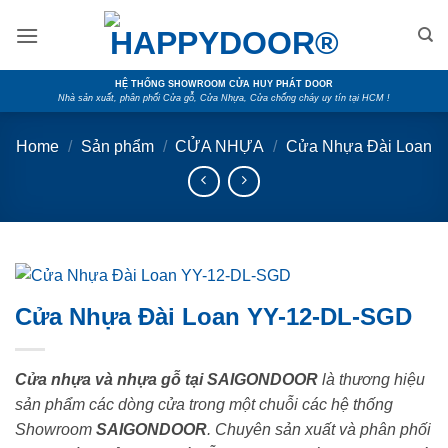
Skip
to
content
HỆ THỐNG SHOWROOM CỬA HUY PHÁT DOOR
Nhà sản xuất, phân phối Cửa gỗ, Cửa Nhựa, Cửa chống cháy uy tín tại HCM !
Home
/
Sản phẩm
/
CỬA NHỰA
/
Cửa Nhựa Đài Loan
Cửa Nhựa Đài Loan YY-12-DL-SGD
Cửa nhựa và nhựa gỗ tại SAIGONDOOR
là thương hiệu
sản phẩm các dòng cửa trong một chuỗi các hệ thống
Showroom
SAIGONDOOR
. Chuyên sản xuất và phân phối