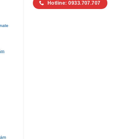
Hotline: 0933.707.707
nate
Xám