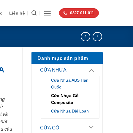
ức
Liên hệ
0827 011 011
Danh mục sản phẩm
A
CỬA NHỰA
Cửa Nhựa ABS Hàn
Quốc
Cửa Nhựa Gỗ
ng
Composite
hệ
Cửa Nhựa Đài Loan
t và
chất
CỬA GỖ
hu cầu