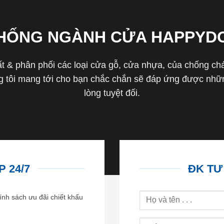
THỐNG NGÀNH CỬA HAPPYD
 & phân phối các loại cửa gỗ, cửa nhựa, của chống cháy 
tôi mang tới cho bạn chắc chắn sẽ đáp ứng được nhữn
lòng tuyệt đối.
 24/7
ĐK TƯ
ính sách ưu đãi chiết khấu