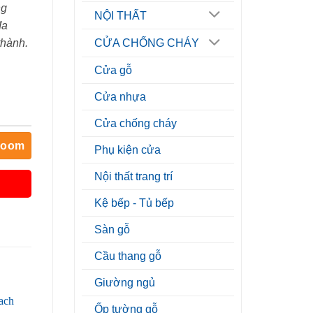
ng
NỘI THẤT
đa
thành.
CỬA CHỐNG CHÁY
Cửa gỗ
Cửa nhựa
Cửa chống cháy
room
Phụ kiện cửa
Nội thất trang trí
Kệ bếp - Tủ bếp
Sàn gỗ
Cầu thang gỗ
Giường ngủ
Ốp tường gỗ