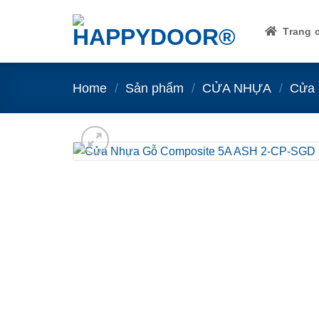
Skip
to
Trang 
content
Home
/
Sản phẩm
/
CỬA NHỰA
/
Cửa 