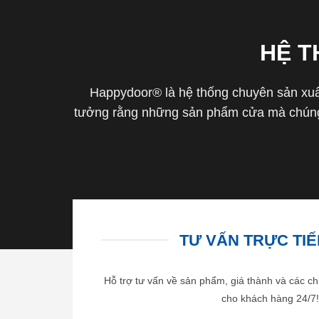
HỆ 
Happydoor® là hệ thống chuyên sản xuất
tưởng rằng những sản phẩm cửa mà chúng 
TƯ VẤN TRỰC TIẾP
Hỗ trợ tư vấn về sản phẩm, giá thành và các ch
cho khách hàng 24/7!