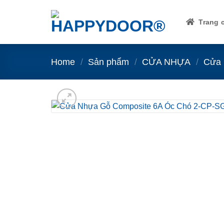
Skip
to
Trang 
content
Home
/
Sản phẩm
/
CỬA NHỰA
/
Cửa 