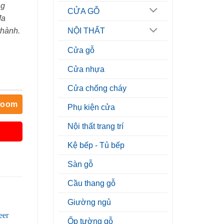
ng
CỬA GỖ
đa
thành.
NỘI THẤT
Cửa gỗ
Cửa nhựa
Cửa chống cháy
room
Phụ kiện cửa
Nội thất trang trí
Kệ bếp - Tủ bếp
Sàn gỗ
Cầu thang gỗ
Giường ngủ
Ốp tường gỗ