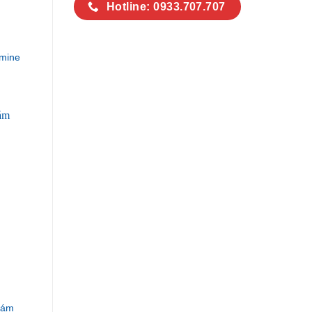
Hotline: 0933.707.707
mine
Xám