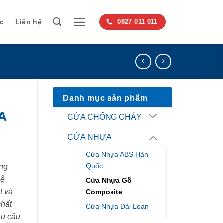
ức
Liên hệ
0827 011 011
Danh mục sản phẩm
A
CỬA CHỐNG CHÁY
CỬA NHỰA
Cửa Nhựa ABS Hàn
Quốc
ng
hệ
Cửa Nhựa Gỗ
t và
Composite
chất
Cửa Nhựa Đài Loan
hu cầu