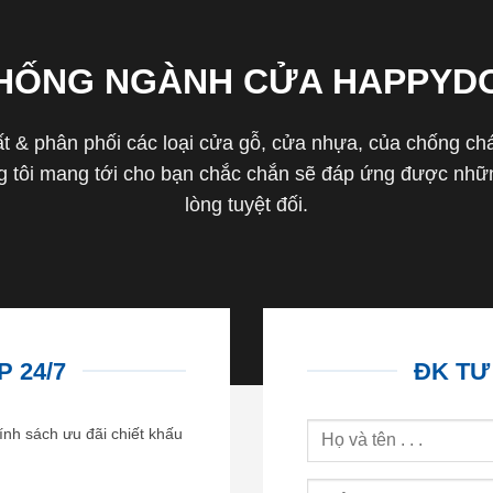
THỐNG NGÀNH CỬA HAPPYD
 & phân phối các loại cửa gỗ, cửa nhựa, của chống cháy 
tôi mang tới cho bạn chắc chắn sẽ đáp ứng được nhữn
lòng tuyệt đối.
 24/7
ĐK TƯ
ính sách ưu đãi chiết khấu