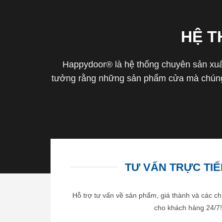
HỆ 
Happydoor® là hệ thống chuyên sản xuất
tưởng rằng những sản phẩm cửa mà chúng 
TƯ VẤN TRỰC TIẾP
Hỗ trợ tư vấn về sản phẩm, giá thành và các ch
cho khách hàng 24/7!