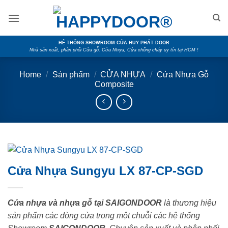
Skip
to
content
HỆ THỐNG SHOWROOM CỬA HUY PHÁT DOOR
Nhà sản xuất, phân phối Cửa gỗ, Cửa Nhựa, Cửa chống cháy uy tín tại HCM !
Home
/
Sản phẩm
/
CỬA NHỰA
/
Cửa Nhựa Gỗ
Composite
Cửa Nhựa Sungyu LX 87-CP-SGD
Cửa nhựa và nhựa gỗ tại SAIGONDOOR
là thương hiệu
sản phẩm các dòng cửa trong một chuỗi các hệ thống